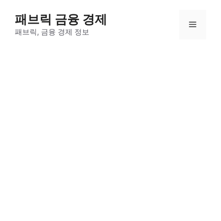
컨
패브릭 금융 경제
텐
메
츠
패브릭, 금융 경제 정보
로
뉴
건
너
뛰
기