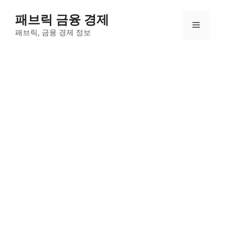
컨
패브릭 금융 경제
텐
메
츠
패브릭, 금융 경제 정보
로
뉴
건
너
뛰
기