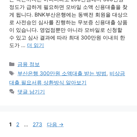
정도가 급하게 필요하면 모바일 소액 신용대출을 찾
게 됩니다. BNK부산은행에는 동백전 회원을 대상으
로 사전승인 심사를 진행하는 무보증 신용대출 상품
이 있습니다. 영업점뿐만 아니라 모바일로 신청할
수 있고 심사 결과에 따라 최대 300만원 이내의 한
도가 …
더 읽기
카
금융 정보
테
태
부산은행 300만원 소액대출 받는 방법
,
비상금
고
그
대출 필요서류 상환방식 알아보기
리
댓글 남기기
페
페
페
1
2
…
273
다음
→
이
이
이