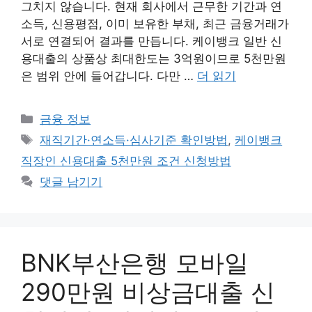
그치지 않습니다. 현재 회사에서 근무한 기간과 연
소득, 신용평점, 이미 보유한 부채, 최근 금융거래가
서로 연결되어 결과를 만듭니다. 케이뱅크 일반 신
용대출의 상품상 최대한도는 3억원이므로 5천만원
은 범위 안에 들어갑니다. 다만 …
더 읽기
카
금융 정보
테
태
재직기간·연소득·심사기준 확인방법
,
케이뱅크
고
그
직장인 신용대출 5천만원 조건 신청방법
리
댓글 남기기
BNK부산은행 모바일
290만원 비상금대출 신