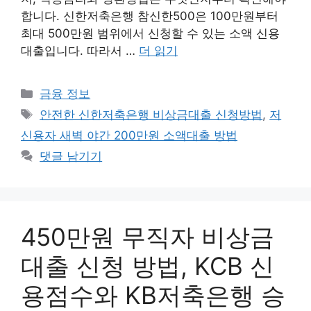
합니다. 신한저축은행 참신한500은 100만원부터
최대 500만원 범위에서 신청할 수 있는 소액 신용
대출입니다. 따라서 …
더 읽기
카
금융 정보
테
태
안전한 신한저축은행 비상금대출 신청방법
,
저
고
그
신용자 새벽 야간 200만원 소액대출 방법
리
댓글 남기기
450만원 무직자 비상금
대출 신청 방법, KCB 신
용점수와 KB저축은행 승