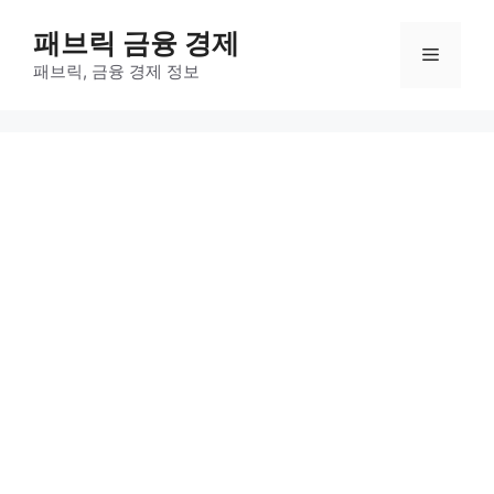
컨
패브릭 금융 경제
텐
메
츠
패브릭, 금융 경제 정보
로
뉴
건
너
뛰
기