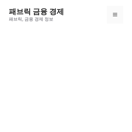
컨
패브릭 금융 경제
텐
메
츠
패브릭, 금융 경제 정보
로
뉴
건
너
뛰
기