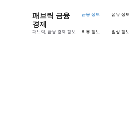
컨
텐
패브릭 금융
금융 정보
섬유 정
츠
경제
로
패브릭, 금융 경제 정보
리뷰 정보
일상 정
건
너
뛰
기