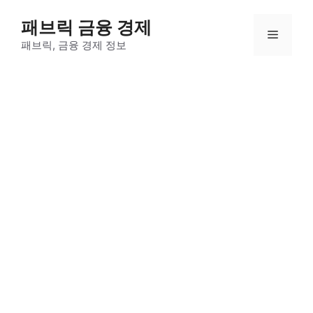
컨
패브릭 금융 경제
텐
메
츠
패브릭, 금융 경제 정보
로
뉴
건
너
뛰
기