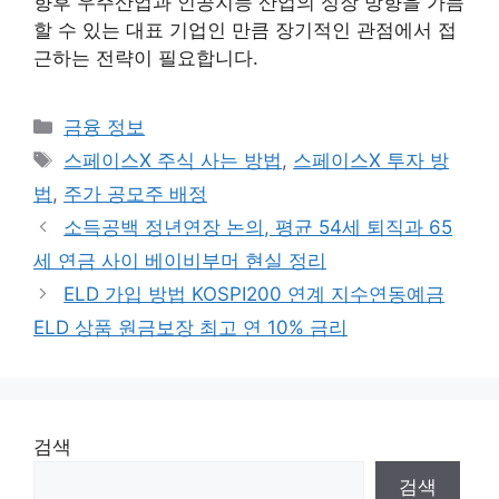
향후 우주산업과 인공지능 산업의 성장 방향을 가늠
할 수 있는 대표 기업인 만큼 장기적인 관점에서 접
근하는 전략이 필요합니다.
카
금융 정보
테
태
스페이스X 주식 사는 방법
,
스페이스X 투자 방
고
그
법
,
주가 공모주 배정
리
소득공백 정년연장 논의, 평균 54세 퇴직과 65
세 연금 사이 베이비부머 현실 정리
ELD 가입 방법 KOSPI200 연계 지수연동예금
ELD 상품 원금보장 최고 연 10% 금리
검색
검색