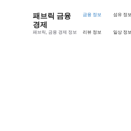
컨
텐
패브릭 금융
금융 정보
섬유 정
츠
경제
로
패브릭, 금융 경제 정보
리뷰 정보
일상 정
건
너
뛰
기