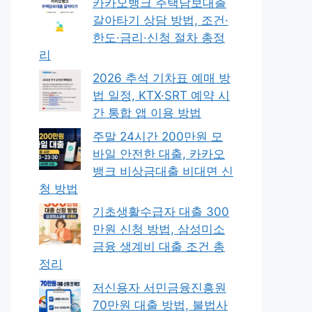
카카오뱅크 주택담보대출
갈아타기 상담 방법, 조건·
한도·금리·신청 절차 총정
리
2026 추석 기차표 예매 방
법 일정, KTX·SRT 예약 시
간 통합 앱 이용 방법
주말 24시간 200만원 모
바일 안전한 대출, 카카오
뱅크 비상금대출 비대면 신
청 방법
기초생활수급자 대출 300
만원 신청 방법, 삼성미소
금융 생계비 대출 조건 총
정리
저신용자 서민금융진흥원
70만원 대출 방법, 불법사