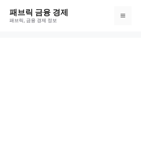
컨
패브릭 금융 경제
텐
메
츠
패브릭, 금융 경제 정보
로
뉴
건
너
뛰
기