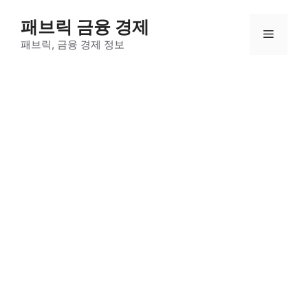
컨
패브릭 금융 경제
텐
메
츠
패브릭, 금융 경제 정보
로
뉴
건
너
뛰
기