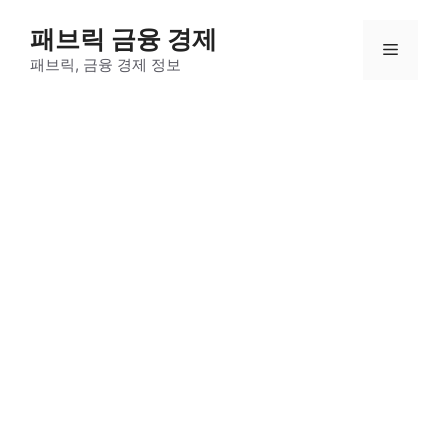
컨
패브릭 금융 경제
텐
메
츠
패브릭, 금융 경제 정보
로
뉴
건
너
뛰
기