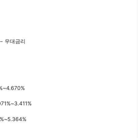
 − 우대금리
4%~4.670%
071%~3.411%
1%~5.364%