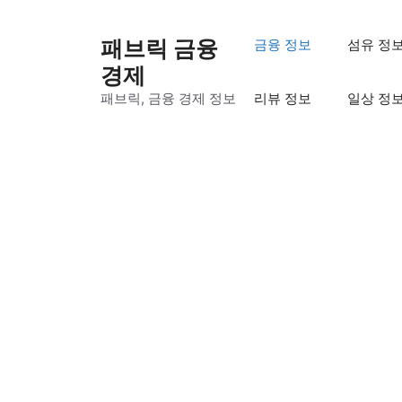
컨
텐
패브릭 금융
금융 정보
섬유 정
츠
경제
로
패브릭, 금융 경제 정보
리뷰 정보
일상 정
건
너
뛰
기