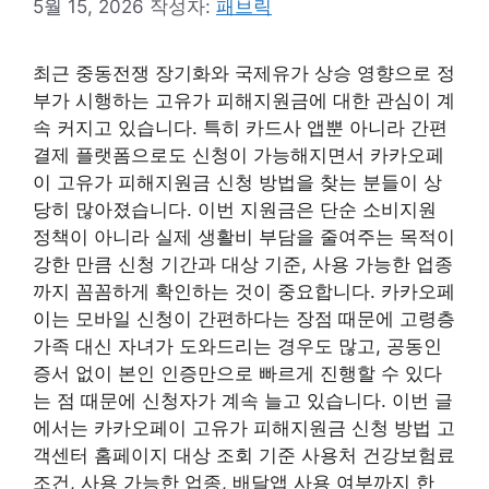
5월 15, 2026
작성자:
패브릭
최근 중동전쟁 장기화와 국제유가 상승 영향으로 정
부가 시행하는 고유가 피해지원금에 대한 관심이 계
속 커지고 있습니다. 특히 카드사 앱뿐 아니라 간편
결제 플랫폼으로도 신청이 가능해지면서 카카오페
이 고유가 피해지원금 신청 방법을 찾는 분들이 상
당히 많아졌습니다. 이번 지원금은 단순 소비지원
정책이 아니라 실제 생활비 부담을 줄여주는 목적이
강한 만큼 신청 기간과 대상 기준, 사용 가능한 업종
까지 꼼꼼하게 확인하는 것이 중요합니다. 카카오페
이는 모바일 신청이 간편하다는 장점 때문에 고령층
가족 대신 자녀가 도와드리는 경우도 많고, 공동인
증서 없이 본인 인증만으로 빠르게 진행할 수 있다
는 점 때문에 신청자가 계속 늘고 있습니다. 이번 글
에서는 카카오페이 고유가 피해지원금 신청 방법 고
객센터 홈페이지 대상 조회 기준 사용처 건강보험료
조건, 사용 가능한 업종, 배달앱 사용 여부까지 한