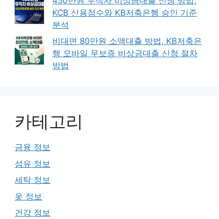
450만원 무직자 비상금대출 신청 방법,
KCB 신용점수와 KB저축은행 승인 기준
분석
비대면 80만원 소액대출 방법, KB저축은
행 모바일 무보증 비상금대출 신청 절차
방법
카테고리
금융 정보
섬유 정보
세탁 정보
옷 정보
건강 정보