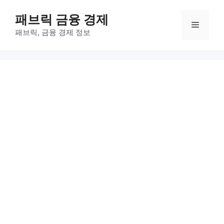
컨
패브릭 금융 경제
텐
메
츠
패브릭, 금융 경제 정보
로
뉴
건
너
뛰
기