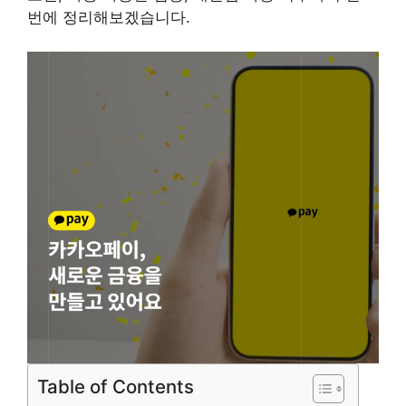
번에 정리해보겠습니다.
Table of Contents