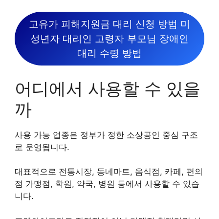
고유가 피해지원금 대리 신청 방법 미
성년자 대리인 고령자 부모님 장애인
대리 수령 방법
어디에서 사용할 수 있을
까
사용 가능 업종은 정부가 정한 소상공인 중심 구조
로 운영됩니다.
대표적으로 전통시장, 동네마트, 음식점, 카페, 편의
점 가맹점, 학원, 약국, 병원 등에서 사용할 수 있습
니다.