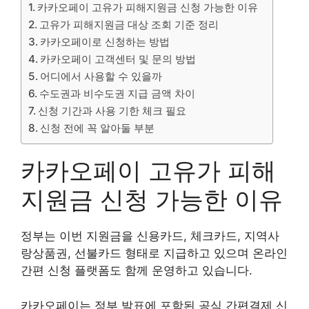
카카오페이 고유가 피해지원금 신청 가능한 이유
고유가 피해지원금 대상 조회 기준 정리
카카오페이로 신청하는 방법
카카오페이 고객센터 및 문의 방법
어디에서 사용할 수 있을까
수도권과 비수도권 지급 금액 차이
신청 기간과 사용 기한 체크 필요
신청 전에 꼭 알아둘 부분
카카오페이 고유가 피해
지원금 신청 가능한 이유
정부는 이번 지원금을 신용카드, 체크카드, 지역사
랑상품권, 선불카드 형태로 지급하고 있으며 온라인
간편 신청 플랫폼도 함께 운영하고 있습니다.
카카오페이는 정부 발표에 포함된 공식 간편결제 신