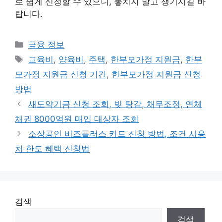
로 쉽게 신청할 수 있으니, 놓치지 말고 챙기시길 바
랍니다.
카
금융 정보
테
태
교육비
,
양육비
,
주택
,
한부모가정 지원금
,
한부
고
그
모가정 지원금 신청 기간
,
한부모가정 지원금 신청
리
방법
새도약기금 신청 조회, 빚 탕감, 채무조정, 연체
채권 8000억원 매입 대상자 조회
소상공인 비즈플러스 카드 신청 방법, 조건 사용
처 한도 혜택 신청법
검색
검색