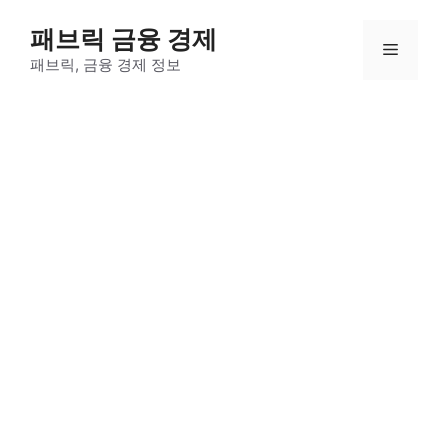
컨
패브릭 금융 경제
텐
메
츠
패브릭, 금융 경제 정보
로
뉴
건
너
뛰
기