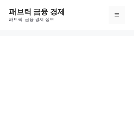
컨
패브릭 금융 경제
텐
메
츠
패브릭, 금융 경제 정보
로
뉴
건
너
뛰
기