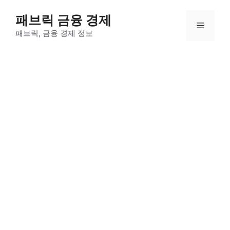
컨
패브릭 금융 경제
텐
메
츠
패브릭, 금융 경제 정보
로
뉴
건
너
뛰
기