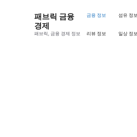
컨
텐
패브릭 금융
금융 정보
섬유 정
츠
경제
로
패브릭, 금융 경제 정보
리뷰 정보
일상 정
건
너
뛰
기