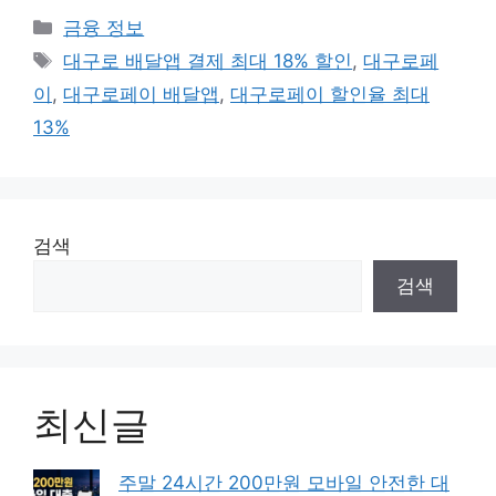
카
금융 정보
테
태
대구로 배달앱 결제 최대 18% 할인
,
대구로페
고
그
이
,
대구로페이 배달앱
,
대구로페이 할인율 최대
리
13%
검색
검색
최신글
주말 24시간 200만원 모바일 안전한 대