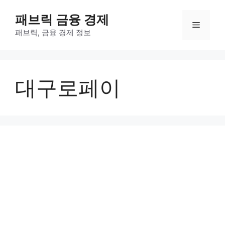
컨
패브릭 금융 경제
텐
메
츠
패브릭, 금융 경제 정보
로
뉴
건
너
대구로페이
뛰
기