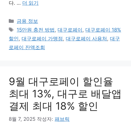
다. …
더 읽기
카
금융 정보
테
태
15만원 충전 방법
,
대구로페이
,
대구로페이 18%
고
그
할인
,
대구로페이 가맹점
,
대구로페이 사용처
,
대구
리
로페이 잔액조회
9월 대구로페이 할인율
최대 13%, 대구로 배달앱
결제 최대 18% 할인
8월 7, 2025
작성자:
패브릭