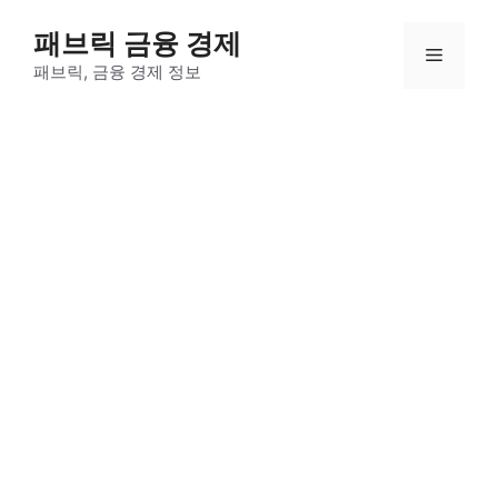
컨
패브릭 금융 경제
텐
메
츠
패브릭, 금융 경제 정보
로
뉴
건
너
뛰
기