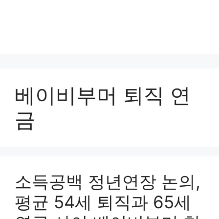
베이비부머 퇴직 연
금
소득공백 정년연장 논의,
평균 54세 퇴직과 65세