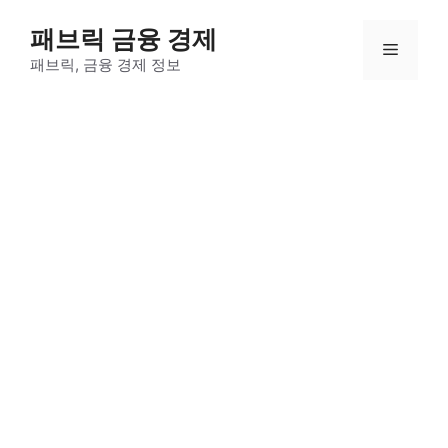
컨
패브릭 금융 경제
텐
메
츠
패브릭, 금융 경제 정보
로
뉴
건
너
뛰
기