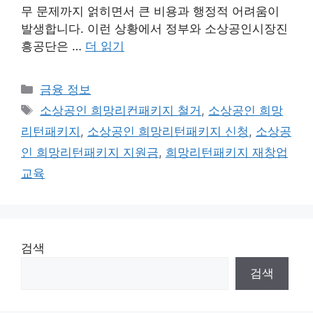
무 문제까지 얽히면서 큰 비용과 행정적 어려움이
발생합니다. 이런 상황에서 정부와 소상공인시장진
흥공단은 …
더 읽기
카
금융 정보
테
태
소상공인 희망리컨패키지 철거
,
소상공인 희망
고
그
리턴패키지
,
소상공인 희망리턴패키지 신청
,
소상공
리
인 희망리턴패키지 지원금
,
희망리턴패키지 재창업
교육
검색
검색