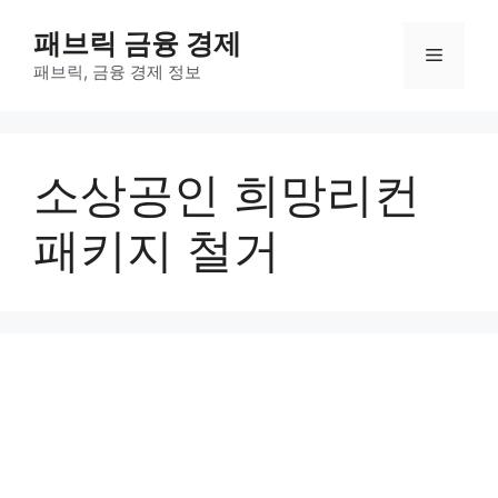
컨
패브릭 금융 경제
텐
메
츠
패브릭, 금융 경제 정보
로
뉴
건
너
소상공인 희망리컨
뛰
기
패키지 철거