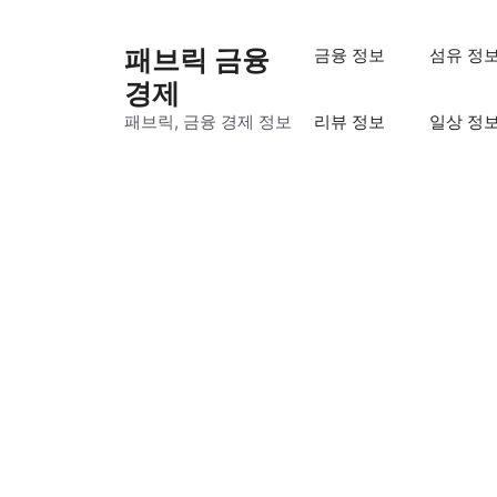
컨
텐
패브릭 금융
금융 정보
섬유 정
츠
경제
로
패브릭, 금융 경제 정보
리뷰 정보
일상 정
건
너
뛰
기