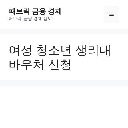
컨
패브릭 금융 경제
텐
메
츠
패브릭, 금융 경제 정보
로
뉴
건
너
여성 청소년 생리대
뛰
기
바우처 신청