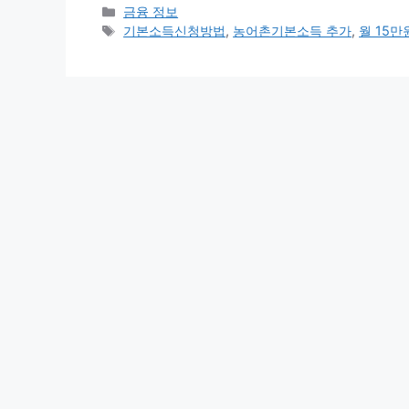
카
금융 정보
테
태
기본소득신청방법
,
농어촌기본소득 추가
,
월 15만
고
그
리