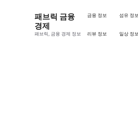
컨
텐
패브릭 금융
금융 정보
섬유 정
츠
경제
로
패브릭, 금융 경제 정보
리뷰 정보
일상 정
건
너
뛰
기