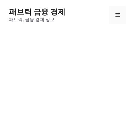
컨
패브릭 금융 경제
텐
메
츠
패브릭, 금융 경제 정보
로
뉴
건
너
뛰
기