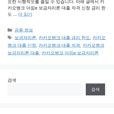
요한 시행착오를 줄일 수 있습니다. 아래 글에서 카
카오뱅크 아낌e 보금자리론 대출 자격 신청 금리 한
도 …
더 읽기
카
금융 정보
테
태
보금자리론
,
카카오뱅크 대출 금리 한도
,
카카오
고
그
뱅크 대출 신청
,
카카오뱅크 대출 자격
,
카카오뱅크
리
보금자리론 대출
,
카카오뱅크 아낌e 보금자리론
검색
검색