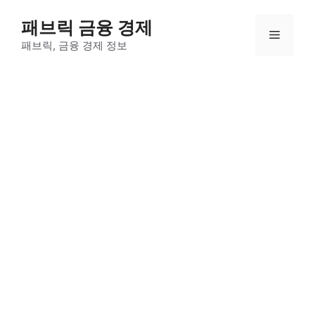
컨
패브릭 금융 경제
텐
메
츠
패브릭, 금융 경제 정보
로
뉴
건
너
뛰
기