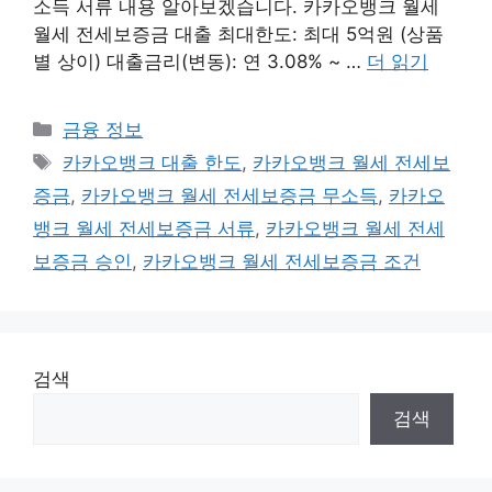
소득 서류 내용 알아보겠습니다. 카카오뱅크 월세
월세 전세보증금 대출 최대한도: 최대 5억원 (상품
별 상이) 대출금리(변동): 연 3.08% ~ …
더 읽기
카
금융 정보
테
태
카카오뱅크 대출 한도
,
카카오뱅크 월세 전세보
고
그
증금
,
카카오뱅크 월세 전세보증금 무소득
,
카카오
리
뱅크 월세 전세보증금 서류
,
카카오뱅크 월세 전세
보증금 승인
,
카카오뱅크 월세 전세보증금 조건
검색
검색