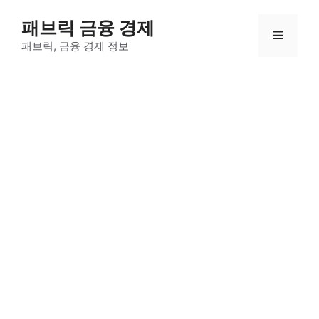
컨
패브릭 금융 경제
텐
메
츠
패브릭, 금융 경제 정보
로
뉴
건
너
뛰
기