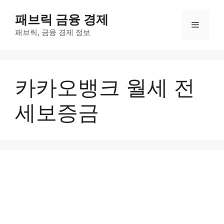
컨
패브릭 금융 경제
텐
메
츠
패브릭, 금융 경제 정보
로
뉴
건
너
카카오뱅크 월세 전
뛰
기
세보증금