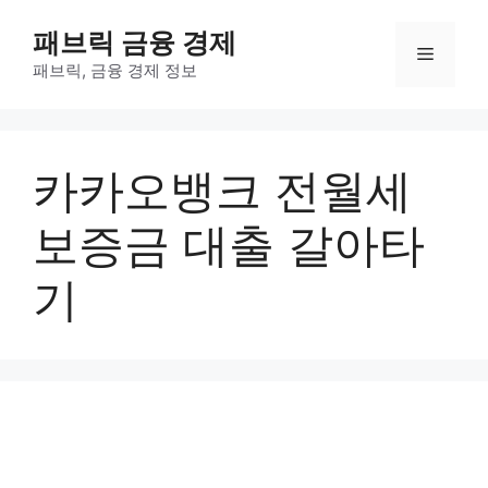
컨
패브릭 금융 경제
텐
메
츠
패브릭, 금융 경제 정보
로
뉴
건
너
카카오뱅크 전월세
뛰
기
보증금 대출 갈아타
기