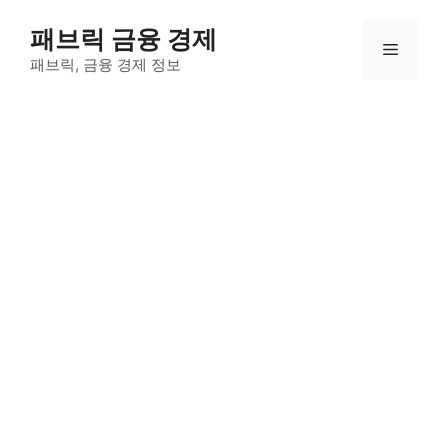
컨
패브릭 금융 경제
텐
메
츠
패브릭, 금융 경제 정보
로
뉴
건
너
뛰
기