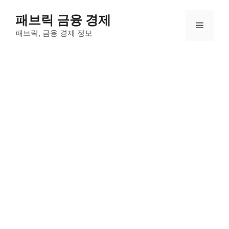
컨
패브릭 금융 경제
텐
메
츠
패브릭, 금융 경제 정보
로
뉴
건
너
뛰
기