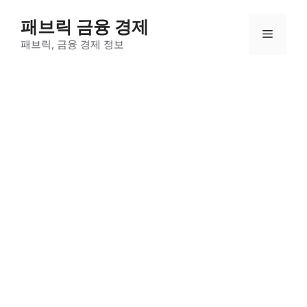
컨
패브릭 금융 경제
텐
메
츠
패브릭, 금융 경제 정보
로
뉴
건
너
뛰
기