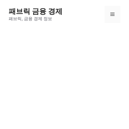
컨
패브릭 금융 경제
텐
메
츠
패브릭, 금융 경제 정보
로
뉴
건
너
뛰
기