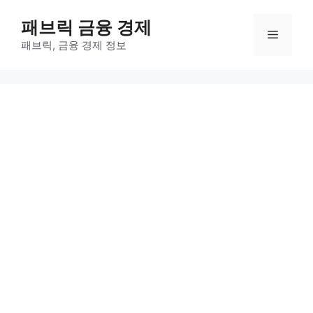
컨
패브릭 금융 경제
텐
메
츠
패브릭, 금융 경제 정보
로
뉴
건
너
뛰
기