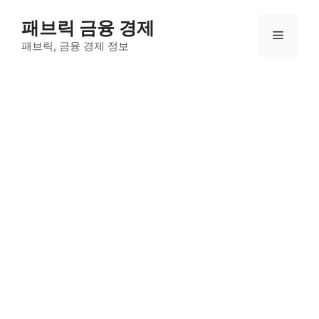
컨
패브릭 금융 경제
텐
메
츠
패브릭, 금융 경제 정보
로
뉴
건
너
뛰
기