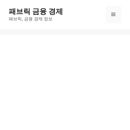
컨
패브릭 금융 경제
텐
메
츠
패브릭, 금융 경제 정보
로
뉴
건
너
뛰
기