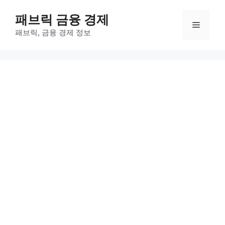
컨
패브릭 금융 경제
텐
메
츠
패브릭, 금융 경제 정보
로
뉴
건
너
뛰
기