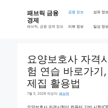
컨
텐
패브릭 금융
금융 정보
섬유 정
츠
경제
로
패브릭, 금융 경제 정보
리뷰 정보
일상 정
건
너
뛰
기
요양보호사 자격시험
험 연습 바로가기
제집 활용법
7월 5, 2026
작성자:
패브릭
요양보호사 자격시험이 컴퓨터 기반 시험(CB