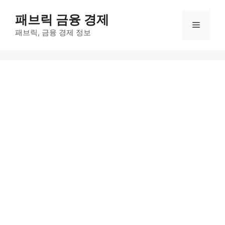
컨
패브릭 금융 경제
텐
메
츠
패브릭, 금융 경제 정보
로
뉴
건
너
뛰
기