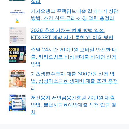
정리
카카오뱅크 주택담보대출 갈아타기 상담
방법, 조건·한도·금리·신청 절차 총정리
2026 추석 기차표 예매 방법 일정,
KTX·SRT 예약 시간 통합 앱 이용 방법
주말 24시간 200만원 모바일 안전한 대
출, 카카오뱅크 비상금대출 비대면 신청
방법
기초생활수급자 대출 300만원 신청 방
법, 삼성미소금융 생계비 대출 조건 총정
리
저신용자 서민금융진흥원 70만원 대출
방법, 불법사금융예방대출 신청 입금 절
차