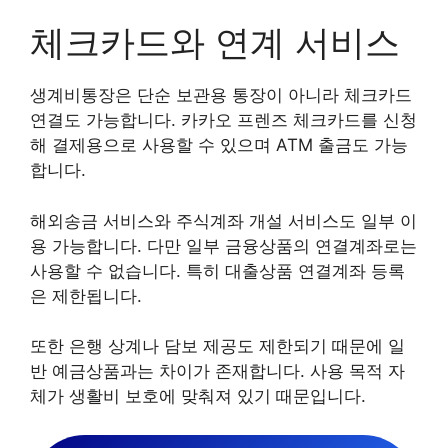
체크카드와 연계 서비스
생계비통장은 단순 보관용 통장이 아니라 체크카드
연결도 가능합니다. 카카오 프렌즈 체크카드를 신청
해 결제용으로 사용할 수 있으며 ATM 출금도 가능
합니다.
해외송금 서비스와 주식계좌 개설 서비스도 일부 이
용 가능합니다. 다만 일부 금융상품의 연결계좌로는
사용할 수 없습니다. 특히 대출상품 연결계좌 등록
은 제한됩니다.
또한 은행 상계나 담보 제공도 제한되기 때문에 일
반 예금상품과는 차이가 존재합니다. 사용 목적 자
체가 생활비 보호에 맞춰져 있기 때문입니다.