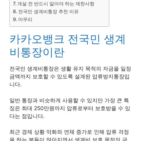
개설 전 반드시 알아야 하는 제한사항
전국민 생계비통장 추천 이유
마무리
카카오뱅크 전국민 생계
비통장이란
전국민 생계비통장은 생활 유지 목적의 자금을 일정
금액까지 보호할 수 있도록 설계된 압류방지통장입
니다.
일반 통장과 비슷하게 사용할 수 있지만 가장 큰 특
징은 최대 250만원까지 압류로부터 보호받을 수 있
다는 점입니다.
최근 경제 상황 악화와 연체 증가로 인해 압류 걱정
을 하는 분들이 많아지면서 생계비 보호 목적의 금