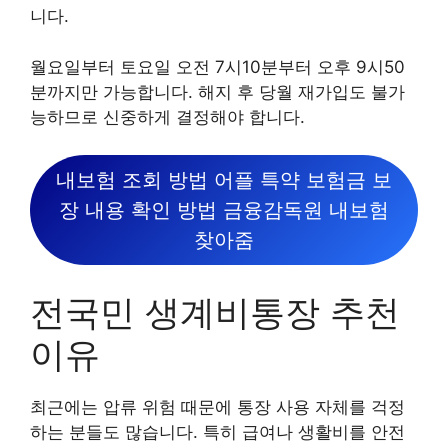
니다.
월요일부터 토요일 오전 7시10분부터 오후 9시50
분까지만 가능합니다. 해지 후 당월 재가입도 불가
능하므로 신중하게 결정해야 합니다.
내보험 조회 방법 어플 특약 보험금 보
장 내용 확인 방법 금융감독원 내보험
찾아줌
전국민 생계비통장 추천
이유
최근에는 압류 위험 때문에 통장 사용 자체를 걱정
하는 분들도 많습니다. 특히 급여나 생활비를 안전