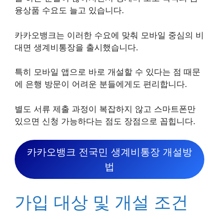
융상품 수요도 늘고 있습니다.
카카오뱅크는 이러한 수요에 맞춰 모바일 중심의 비
대면 생계비통장을 출시했습니다.
특히 모바일 앱으로 바로 개설할 수 있다는 점 때문
에 은행 방문이 어려운 분들에게도 편리합니다.
별도 서류 제출 과정이 복잡하지 않고 스마트폰만
있으면 신청 가능하다는 점도 장점으로 꼽힙니다.
카카오뱅크 전국민 생계비통장 개설방
법
가입 대상 및 개설 조건