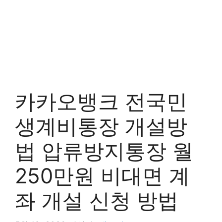
카카오뱅크 전국민
생계비통장 개설방
법 압류방지통장 월
250만원 비대면 계
좌 개설 신청 방법