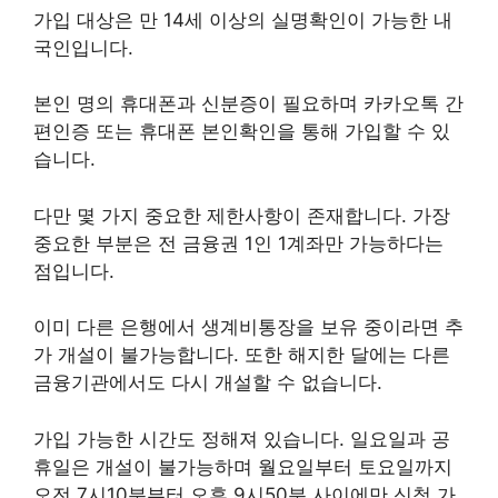
가입 대상은 만 14세 이상의 실명확인이 가능한 내
국인입니다.
본인 명의 휴대폰과 신분증이 필요하며 카카오톡 간
편인증 또는 휴대폰 본인확인을 통해 가입할 수 있
습니다.
다만 몇 가지 중요한 제한사항이 존재합니다. 가장
중요한 부분은 전 금융권 1인 1계좌만 가능하다는
점입니다.
이미 다른 은행에서 생계비통장을 보유 중이라면 추
가 개설이 불가능합니다. 또한 해지한 달에는 다른
금융기관에서도 다시 개설할 수 없습니다.
가입 가능한 시간도 정해져 있습니다. 일요일과 공
휴일은 개설이 불가능하며 월요일부터 토요일까지
오전 7시10분부터 오후 9시50분 사이에만 신청 가