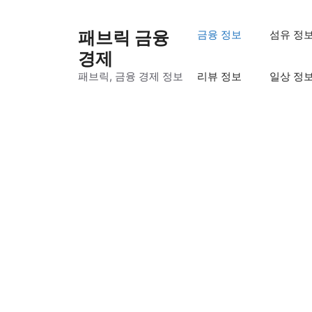
컨
텐
패브릭 금융
금융 정보
섬유 정
츠
경제
로
패브릭, 금융 경제 정보
리뷰 정보
일상 정
건
너
뛰
기