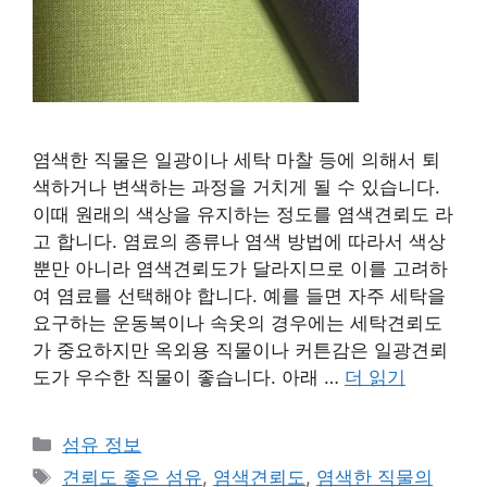
염색한 직물은 일광이나 세탁 마찰 등에 의해서 퇴
색하거나 변색하는 과정을 거치게 될 수 있습니다.
이때 원래의 색상을 유지하는 정도를 염색견뢰도 라
고 합니다. 염료의 종류나 염색 방법에 따라서 색상
뿐만 아니라 염색견뢰도가 달라지므로 이를 고려하
여 염료를 선택해야 합니다. 예를 들면 자주 세탁을
요구하는 운동복이나 속옷의 경우에는 세탁견뢰도
가 중요하지만 옥외용 직물이나 커튼감은 일광견뢰
도가 우수한 직물이 좋습니다. 아래 …
더 읽기
카
섬유 정보
테
태
견뢰도 좋은 섬유
,
염색견뢰도
,
염색한 직물의