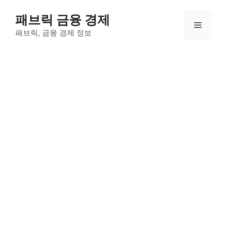
컨
패브릭 금융 경제
텐
메
츠
패브릭, 금융 경제 정보
로
뉴
건
너
뛰
기