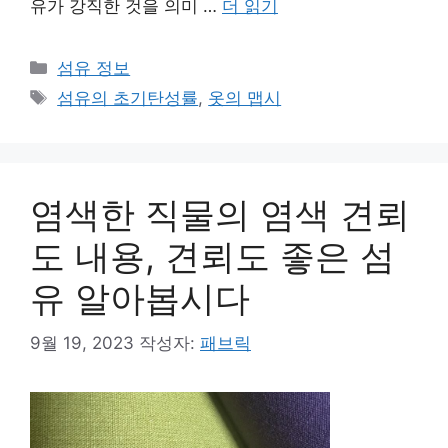
유가 강직한 것을 의미 …
더 읽기
카
섬유 정보
테
태
섬유의 초기탄성률
,
옷의 맵시
고
그
리
염색한 직물의 염색 견뢰
도 내용, 견뢰도 좋은 섬
유 알아봅시다
9월 19, 2023
작성자:
패브릭