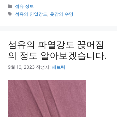
카
섬유 정보
테
태
섬유의 인열강도
,
옷감의 수명
고
그
리
섬유의 파열강도 끊어짐
의 정도 알아보겠습니다.
9월 16, 2023
작성자:
패브릭