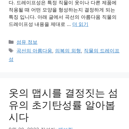
다. 드레이프성은 특정 직물이 옷이나 다른 제품에
적용될 때 어떤 모양을 형성하는지 결정하게 되는
특징 입니다. 아래 글에서 곡선의 아름다움 직물의
드레이프성 내용을 제대로 …
더 읽기
카
섬유 정보
테
태
곡선의 아름다움
,
의복의 외형
,
직물의 드레이프
고
그
성
리
옷의 맵시를 결정짓는 섬
유의 초기탄성률 알아봅
시다