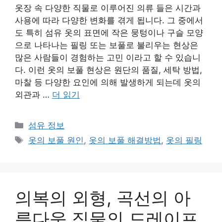
옷장 속 다양한 직물로 이루어진 의류 들은 시간과
사용에 따라 다양한 변화를 겪게 됩니다. 그 중에서
도 특히 섬유 옷의 표면에 작은 뭉텅이나 구슬 모양
으로 나타나는 필링 또는 보풀로 불리우는 현상은
많은 사람들이 경험하는 고민 이라고 할 수 있습니
다. 이런 옷의 보풀 현상은 원단의 품질, 세탁 방법,
마찰 등 다양한 요인에 의해 발생하게 되는데 옷의
외관과 …
더 읽기
카
섬유 정보
테
태
옷의 보풀 원인
,
옷의 보풀 해결방법
,
옷의 필링
고
그
리
의복의 외형, 곡선의 아
름다움 직물의 드레이프