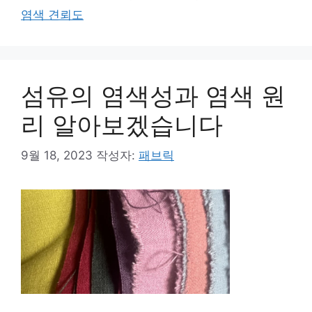
고
그
염색 견뢰도
리
섬유의 염색성과 염색 원
리 알아보겠습니다
9월 18, 2023
작성자:
패브릭