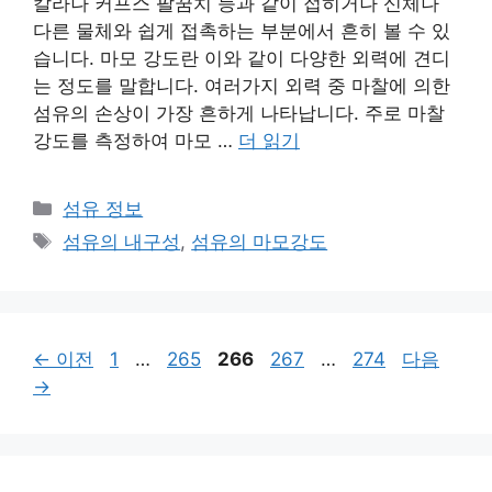
칼라나 커프스 팔꿈치 등과 같이 접히거나 신체나
다른 물체와 쉽게 접촉하는 부분에서 흔히 볼 수 있
습니다. 마모 강도란 이와 같이 다양한 외력에 견디
는 정도를 말합니다. 여러가지 외력 중 마찰에 의한
섬유의 손상이 가장 흔하게 나타납니다. 주로 마찰
강도를 측정하여 마모 …
더 읽기
카
섬유 정보
테
태
섬유의 내구성
,
섬유의 마모강도
고
그
리
페
페
페
페
페
←
이전
1
…
265
266
267
…
274
다음
이
이
이
이
이
→
지
지
지
지
지