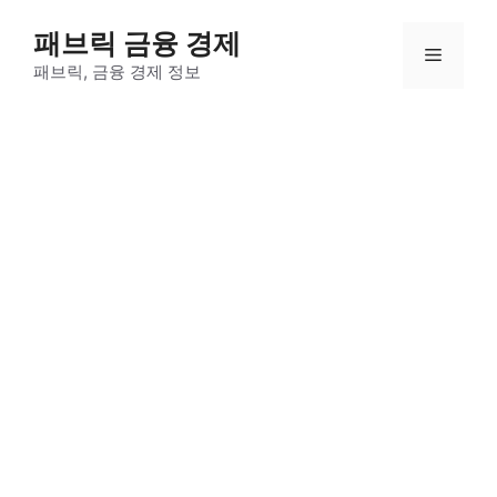
컨
패브릭 금융 경제
텐
메
츠
패브릭, 금융 경제 정보
로
뉴
건
너
뛰
기