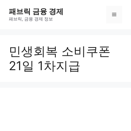
컨
패브릭 금융 경제
텐
메
츠
패브릭, 금융 경제 정보
로
뉴
건
너
민생회복 소비쿠폰
뛰
기
21일 1차지급