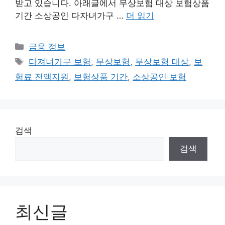
받고 있습니다. 아래글에서 무상보험 대상 보험상품
기간 소상공인 다자녀가구 …
더 읽기
카
금융 정보
테
태
다져녀가구 보험
,
무상보험
,
무상보험 대상
,
보
고
그
험료 전액지원
,
보험상품 기간
,
소상공인 보험
리
검색
검색
최신글