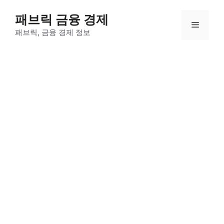
컨
패브릭 금융 경제
텐
메
츠
패브릭, 금융 경제 정보
로
뉴
건
너
뛰
기