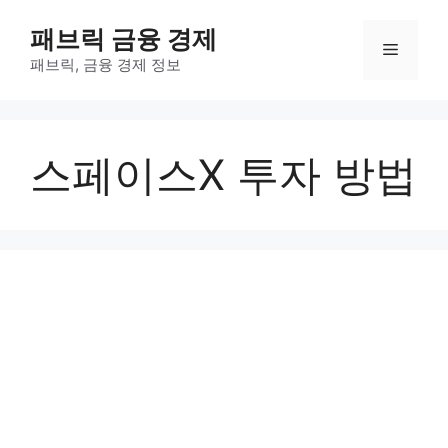
컨
패브릭 금융 경제
텐
메
츠
패브릭, 금융 경제 정보
로
뉴
건
너
스페이스X 투자 방법
뛰
기