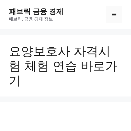
컨
패브릭 금융 경제
텐
메
츠
패브릭, 금융 경제 정보
로
뉴
건
너
요양보호사 자격시
뛰
기
험 체험 연습 바로가
기