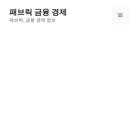
컨
패브릭 금융 경제
텐
메
츠
패브릭, 금융 경제 정보
로
뉴
건
너
뛰
기