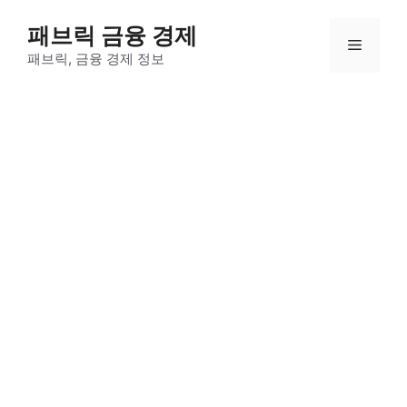
컨
패브릭 금융 경제
텐
메
츠
패브릭, 금융 경제 정보
로
뉴
건
너
뛰
기