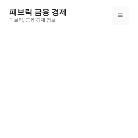
컨
패브릭 금융 경제
텐
메
츠
패브릭, 금융 경제 정보
로
뉴
건
너
뛰
기