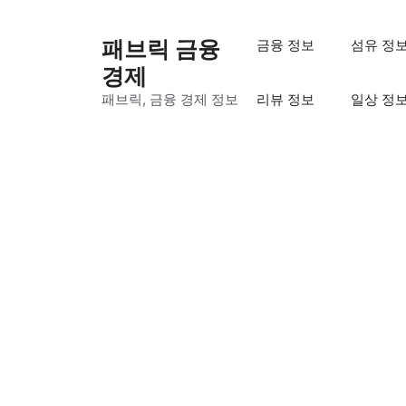
컨
텐
패브릭 금융
금융 정보
섬유 정
츠
경제
로
패브릭, 금융 경제 정보
리뷰 정보
일상 정
건
너
뛰
기